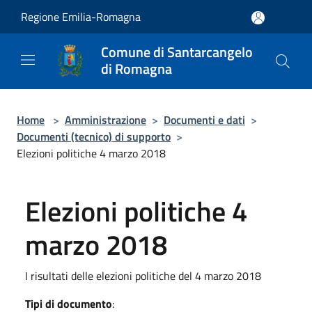
Salta al contenuto principale
Regione Emilia-Romagna
Comune di Santarcangelo
di Romagna
Home
>
Amministrazione
>
Documenti e dati
>
Documenti (tecnico) di supporto
>
Elezioni politiche 4 marzo 2018
Elezioni politiche 4
marzo 2018
I risultati delle elezioni politiche del 4 marzo 2018
Tipi di documento
: