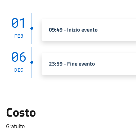
01
09:49 - Inizio evento
FEB
06
23:59 - Fine evento
DIC
Costo
Gratuito