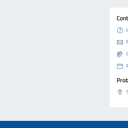
Cont
Prob