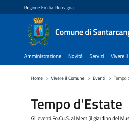
Salta al contenuto principale
Regione Emilia-Romagna
Comune di Santarcan
Amministrazione
Novità
Servizi
Vivere 
Home
>
Vivere il Comune
>
Eventi
>
Tempo d
Tempo d'Estate
Gli eventi Fo.Cu.S. al Meet (il giardino del Mu