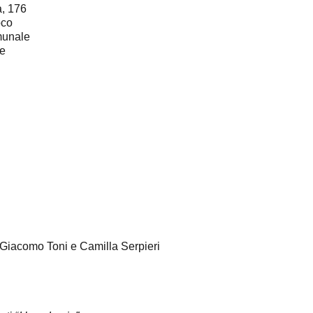
a, 176
oco
munale
le
 Giacomo Toni e Camilla Serpieri