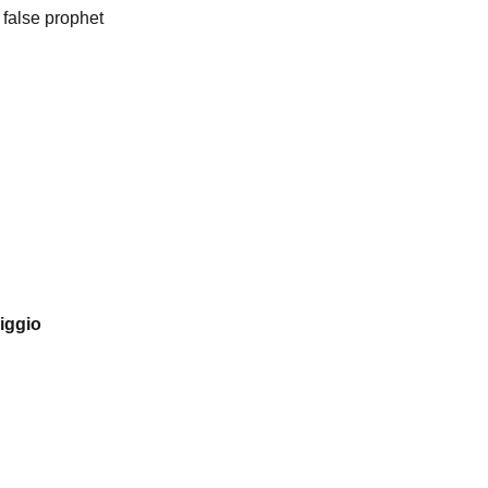
 false prophet
riggio