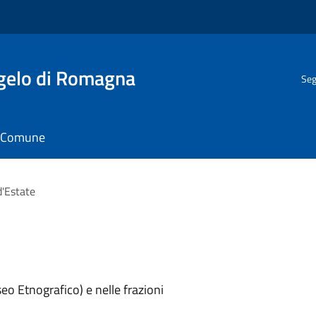
gelo di Romagna
Seg
il Comune
'Estate
seo Etnografico) e nelle frazioni