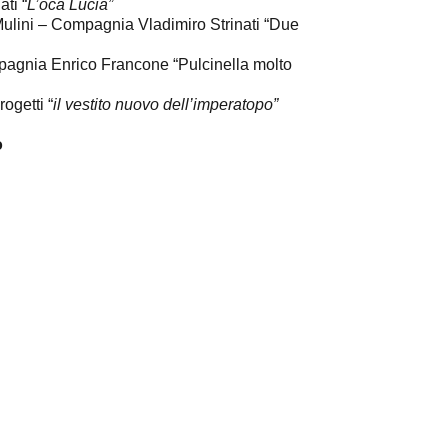
ti “
L’oca Lucia”
Mulini – Compagnia Vladimiro Strinati “Due
agnia Enrico Francone “Pulcinella molto
ogetti “
il vestito nuovo dell’imperatopo”
o