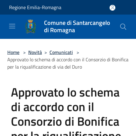
Salta al contenuto principale
Regione Emilia-Romagna
Comune di Santarcangelo
di Romagna
Home
>
Novità
>
Comunicati
>
Approvato lo schema di accordo con il Consorzio di Bonifica
per la riqualificazione di via del Duro
Approvato lo schema
di accordo con il
Consorzio di Bonifica
per la riqualificazione