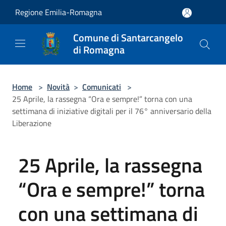
Salta al contenuto principale
Regione Emilia-Romagna
Comune di Santarcangelo
di Romagna
Home
>
Novità
>
Comunicati
>
25 Aprile, la rassegna “Ora e sempre!” torna con una
settimana di iniziative digitali per il 76° anniversario della
Liberazione
25 Aprile, la rassegna
“Ora e sempre!” torna
con una settimana di