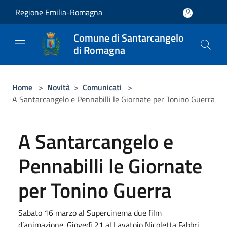
Salta al contenuto principale
Regione Emilia-Romagna
Comune di Santarcangelo
di Romagna
Home
>
Novità
>
Comunicati
>
A Santarcangelo e Pennabilli le Giornate per Tonino Guerra
A Santarcangelo e
Pennabilli le Giornate
per Tonino Guerra
Sabato 16 marzo al Supercinema due film
d’animazione. Giovedì 21 al Lavatoio Nicoletta Fabbri