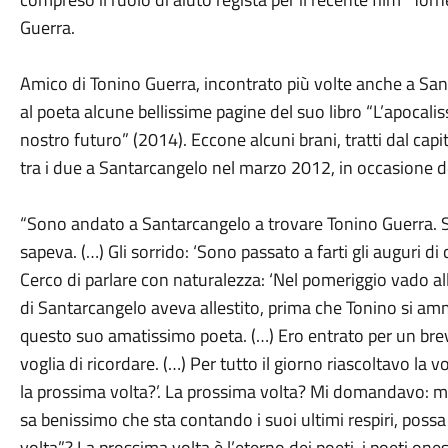
Guerra.
Amico di Tonino Guerra, incontrato più volte anche a San
al poeta alcune bellissime pagine del suo libro “L’apocaliss
nostro futuro” (2014). Eccone alcuni brani, tratti dal cap
tra i due a Santarcangelo nel marzo 2012, in occasione 
“Sono andato a Santarcangelo a trovare Tonino Guerra. S
sapeva. (…) Gli sorrido: ‘Sono passato a farti gli auguri
Cerco di parlare con naturalezza: ‘Nel pomeriggio vado al
di Santarcangelo aveva allestito, prima che Tonino si a
questo suo amatissimo poeta. (…) Ero entrato per un br
voglia di ricordare. (…) Per tutto il giorno riascoltavo la
la prossima volta?’. La prossima volta? Mi domandavo: 
sa benissimo che sta contando i suoi ultimi respiri, possa
volta”? La prossima volta è l’eterno dei poeti, i poeti one