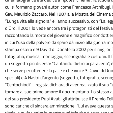
cui si formano giovani autori come Francesca Archibugi,
Gay, Maurizio Zaccaro. Nel 1987 alla Mostra del Cinema 
“Lunga vita alla signora” e l’anno successivo, con “La leg
d’Oro. Il 2001 lo vede ancora tra i protagonisti del festiv
raccontando la morte del giovane e magnifico condottie
in cui l’uso della polvere da sparo dà inizio alla guerra mo
stampa estera e 9 David di Donatello 2002 per il miglior f
fotografia, musica, montaggio, scenografia e costumi. Il
un soggetto più diverso: “Cantando dietro ai paraventi”, è u
che serve per ottenere la pace e che vince 3 David di Don
speciali) e 4 Nastri d’argento (soggetto, fotografia, scen
“Centochiodi” il regista dichiara di aver realizzato il suo 
tornare al suo primo amore: il documentario. Lo stesso a
del suo presidente Pupi Avati, gli attribuisce il Premio Fell
sono cariche di sincera ammirazione: “Lui aveva questa s
vitale, e mi fa venire in mente quel tale che diceva che un 