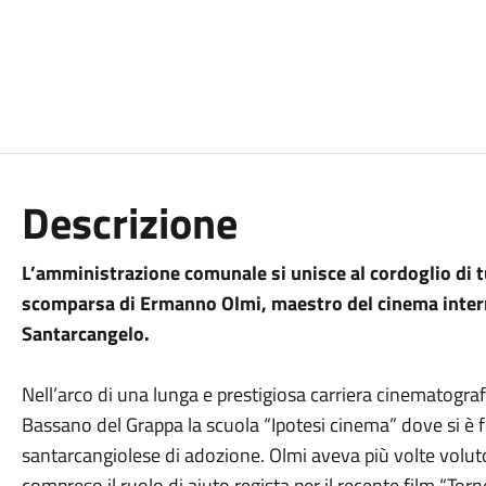
Descrizione
L’amministrazione comunale si unisce al cordoglio di tu
scomparsa di Ermanno Olmi, maestro del cinema interna
Santarcangelo.
Nell’arco di una lunga e prestigiosa carriera cinematograf
Bassano del Grappa la scuola “Ipotesi cinema” dove si è for
santarcangiolese di adozione. Olmi aveva più volte volut
compreso il ruolo di aiuto regista per il recente film “Tor