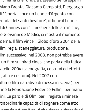
 Mario Brenta, Giacomo Campiotti, Piergiorgio
di Venezia vince un Leone d’Argento con
genda del santo bevitore”, ottiene il Leone
al di Cannes con “Il mestiere delle armi” che,
ro Giovanni de Medici, ci mostra il momento
derna. Il film vince il Globo d’oro 2001 della
ilm, regia, sceneggiatura, produzione,
 film successivo, nel 2003, non potrebbe avere
n film sui pirati cinesi che parla della fatica
atello 2004 (scenografia, costumi ed effetti
ografia e costumi). Nel 2007 con
“ultimo film narrativo di messa in scena”, per
nno la Fondazione Federico Fellini, per mano
ini. Le parole di Olmi per il regista riminese
traordinaria capacità di sognare come atto
grande artista è colui che riesce a tirare fuori