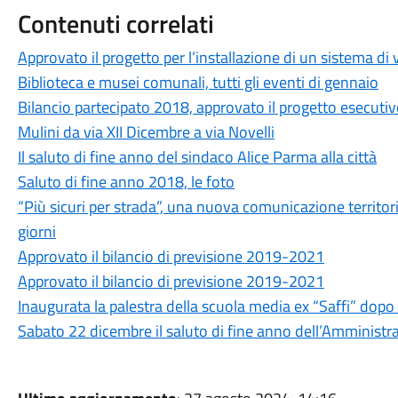
Contenuti correlati
Approvato il progetto per l’installazione di un sistema di
Biblioteca e musei comunali, tutti gli eventi di gennaio
Bilancio partecipato 2018, approvato il progetto esecutiv
Mulini da via XII Dicembre a via Novelli
Il saluto di fine anno del sindaco Alice Parma alla città
Saluto di fine anno 2018, le foto
“Più sicuri per strada”, una nuova comunicazione territoria
giorni
Approvato il bilancio di previsione 2019-2021
Approvato il bilancio di previsione 2019-2021
Inaugurata la palestra della scuola media ex “Saffi” dopo
Sabato 22 dicembre il saluto di fine anno dell’Amminist