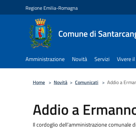
Salta al contenuto principale
Regione Emilia-Romagna
Comune di Santarcan
Amministrazione
Novità
Servizi
Vivere 
Home
>
Novità
>
Comunicati
>
Addio a Erma
Addio a Ermann
Il cordoglio dell’amministrazione comunale d