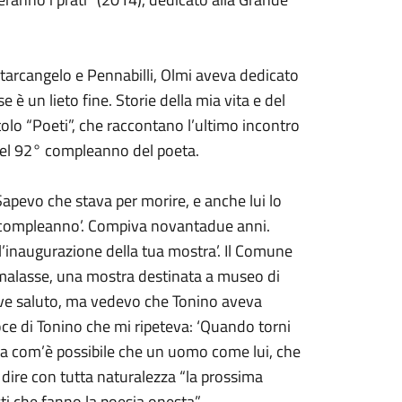
tarcangelo e Pennabilli, Olmi aveva dedicato
e è un lieto fine. Storie della mia vita e del
itolo “Poeti”, che raccontano l’ultimo incontro
del 92° compleanno del poeta.
apevo che stava per morire, e anche lui lo
 di compleanno’. Compiva novantadue anni.
l’inaugurazione della tua mostra’. Il Comune
mmalasse, una mostra destinata a museo di
eve saluto, ma vedevo che Tonino aveva
 voce di Tonino che mi ripeteva: ‘Quando torni
ma com’è possibile che un uomo come lui, che
 dire con tutta naturalezza “la prossima
sti che fanno la poesia onesta”.