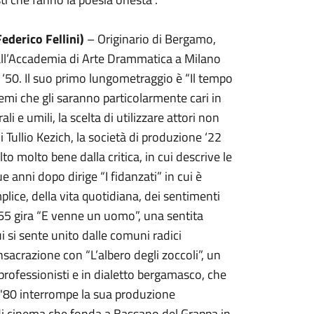
ederico Fellini)
– Originario di Bergamo,
 all’Accademia di Arte Drammatica a Milano
 ‘50. Il suo primo lungometraggio è “Il tempo
temi che gli saranno particolarmente cari in
ali e umili, la scelta di utilizzare attori non
 Tullio Kezich, la società di produzione ‘22
lto molto bene dalla critica, in cui descrive le
e anni dopo dirige “I fidanzati” in cui è
lice, della vita quotidiana, dei sentimenti
65 gira “E venne un uomo”, una sentita
i si sente unito dalle comuni radici
acrazione con “L’albero degli zoccoli”, un
 professionisti e in dialetto bergamasco, che
i '80 interrompe la sua produzione
 di cinema che fonda a Bassano del Grappa in