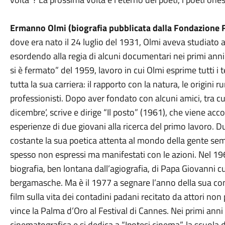
Ermanno Olmi (biografia pubblicata dalla Fondazione F
dove era nato il 24 luglio del 1931, Olmi aveva studiato
esordendo alla regia di alcuni documentari nei primi anni
si è fermato” del 1959, lavoro in cui Olmi esprime tutti i 
tutta la sua carriera: il rapporto con la natura, le origini rur
professionisti. Dopo aver fondato con alcuni amici, tra cui
dicembre’, scrive e dirige “Il posto” (1961), che viene acco
esperienze di due giovani alla ricerca del primo lavoro. Du
costante la sua poetica attenta al mondo della gente semp
spesso non espressi ma manifestati con le azioni. Nel 19
biografia, ben lontana dall’agiografia, di Papa Giovanni cu
bergamasche. Ma è il 1977 a segnare l’anno della sua cons
film sulla vita dei contadini padani recitato da attori non
vince la Palma d’Oro al Festival di Cannes. Nei primi ann
cinematografica e si dedica a “Ipotesi cinema”, la scuola