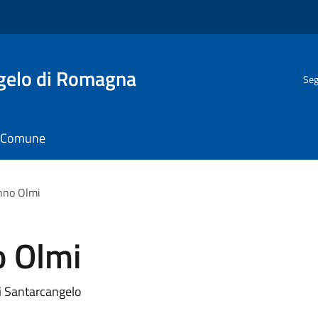
gelo di Romagna
Seg
il Comune
nno Olmi
o Olmi
i Santarcangelo