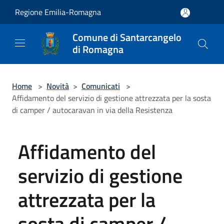
Salta al contenuto principale
Regione Emilia-Romagna
Comune di Santarcangelo
di Romagna
Home
>
Novità
>
Comunicati
>
Affidamento del servizio di gestione attrezzata per la sosta
di camper / autocaravan in via della Resistenza
Affidamento del
servizio di gestione
attrezzata per la
sosta di camper /