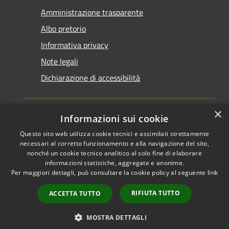
Amministrazione trasparente
Albo pretorio
Informativa privacy
Note legali
Dichiarazione di accessibilità
×
Informazioni sui cookie
Questo sito web utilizza cookie tecnici e assimilati strettamente
RSS
Copyright © 2026 • Comune di
necessari al corretto funzionamento e alla navigazione del sito,
Accessibilità
Santarcangelo di Romagna •
nonché un cookie tecnico analitico al solo fine di elaborare
informazioni statistiche, aggregate e anonime.
Privacy
Municipium
Powered by
•
Per maggiori dettagli, può consultare la cookie policy al seguente
link
Cookie
Accesso redazione
Mappa del sito
RIFIUTA TUTTO
ACCETTA TUTTO
FAQ
Piano di miglioramento
MOSTRA DETTAGLI