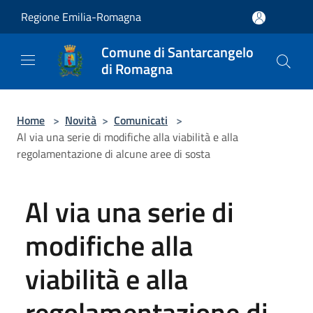
Salta al contenuto principale
Regione Emilia-Romagna
Comune di Santarcangelo
di Romagna
Home
>
Novità
>
Comunicati
>
Al via una serie di modifiche alla viabilità e alla
regolamentazione di alcune aree di sosta
Al via una serie di
modifiche alla
viabilità e alla
regolamentazione di