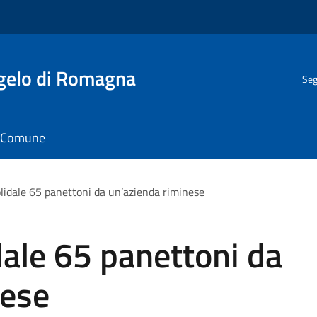
gelo di Romagna
Seg
il Comune
olidale 65 panettoni da un’azienda riminese
dale 65 panettoni da
nese