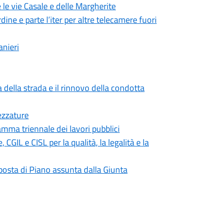
 le vie Casale e delle Margherite
dine e parte l’iter per altre telecamere fuori
anieri
 della strada e il rinnovo della condotta
ezzature
mma triennale dei lavori pubblici
IL e CISL per la qualità, la legalità e la
roposta di Piano assunta dalla Giunta