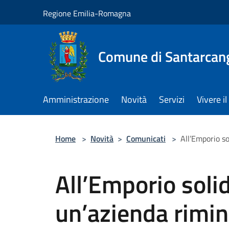
Salta al contenuto principale
Regione Emilia-Romagna
Comune di Santarcan
Amministrazione
Novità
Servizi
Vivere 
Home
>
Novità
>
Comunicati
>
All’Emporio s
All’Emporio soli
un’azienda rimi