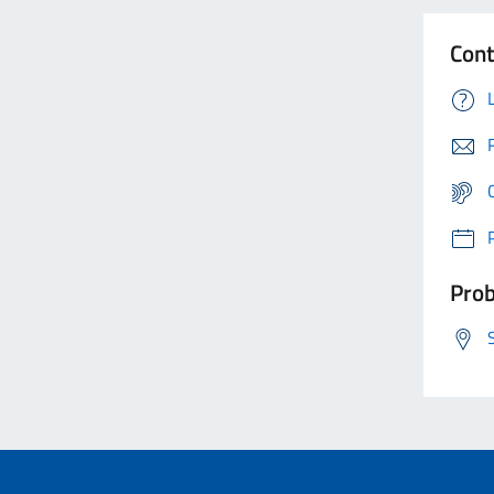
Cont
Prob