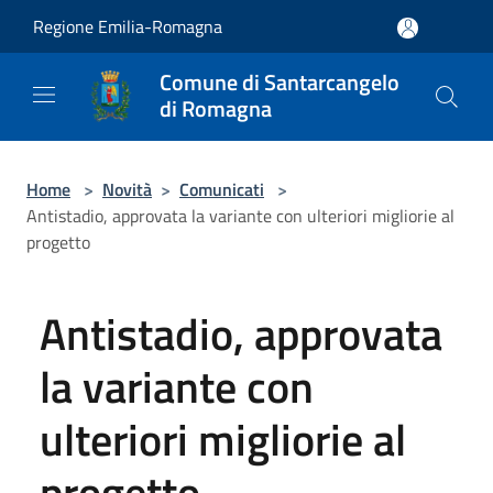
Salta al contenuto principale
Regione Emilia-Romagna
Comune di Santarcangelo
di Romagna
Home
>
Novità
>
Comunicati
>
Antistadio, approvata la variante con ulteriori migliorie al
progetto
Antistadio, approvata
la variante con
ulteriori migliorie al
progetto