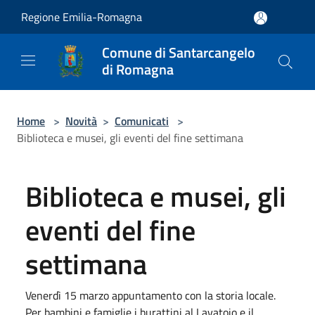
Salta al contenuto principale
Regione Emilia-Romagna
Comune di Santarcangelo
di Romagna
Home
>
Novità
>
Comunicati
>
Biblioteca e musei, gli eventi del fine settimana
Biblioteca e musei, gli
eventi del fine
settimana
Venerdì 15 marzo appuntamento con la storia locale.
Per bambini e famiglie i burattini al Lavatoio e il