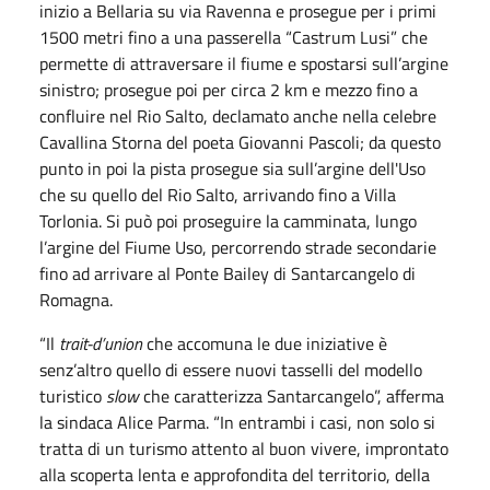
inizio a Bellaria su via Ravenna e prosegue per i primi
1500 metri fino a una passerella “Castrum Lusi” che
permette di attraversare il fiume e spostarsi sull’argine
sinistro; prosegue poi per circa 2 km e mezzo fino a
confluire nel Rio Salto, declamato anche nella celebre
Cavallina Storna del poeta Giovanni Pascoli; da questo
punto in poi la pista prosegue sia sull’argine dell'
Uso
che su quello del Rio Salto, arrivando fino a Villa
Torlonia. Si può poi proseguire la camminata, lungo
l’argine del Fiume
Uso
, percorrendo strade secondarie
fino ad arrivare al Ponte Bailey di Santarcangelo di
Romagna.
“Il
trait-d’union
che accomuna le due iniziative è
senz’altro quello di essere nuovi tasselli del modello
turistico
slow
che caratterizza Santarcangelo”, afferma
la sindaca Alice Parma. “In entrambi i casi, non solo si
tratta di un turismo attento al buon vivere, improntato
alla scoperta lenta e approfondita del territorio, della