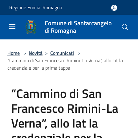
Salta al contenuto principale
Regione Emilia-Romagna
Comune di Santarcangelo
di Romagna
Home
>
Novità
>
Comunicati
>
“Cammino di San Francesco Rimini-La Verna”, allo Iat la
credenziale per la prima tappa
“Cammino di San
Francesco Rimini-La
Verna”, allo Iat la
credenziale per la