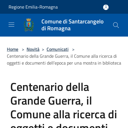
Salta al contenuto principale
Regione Emilia-Romagna
Comune di Santarcangelo
di Romagna
Home
>
Novità
>
Comunicati
>
Centenario della Grande Guerra, il Comune alla ricerca di
oggetti e documenti dell’epoca per una mostra in biblioteca
Centenario della
Grande Guerra, il
Comune alla ricerca di
oggetti e documenti