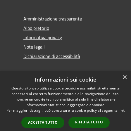
Amministrazione trasparente
Albo pretorio
Informativa privacy
Note legali
Dichiarazione di accessibilità
×
Informazioni sui cookie
Questo sito web utilizza cookie tecnici e assimilati strettamente
RSS
Copyright © 2026 • Comune di
necessari al corretto funzionamento e alla navigazione del sito,
Accessibilità
Santarcangelo di Romagna •
nonché un cookie tecnico analitico al solo fine di elaborare
informazioni statistiche, aggregate e anonime.
Privacy
Municipium
Powered by
•
Per maggiori dettagli, può consultare la cookie policy al seguente
link
Cookie
Accesso redazione
Mappa del sito
RIFIUTA TUTTO
ACCETTA TUTTO
FAQ