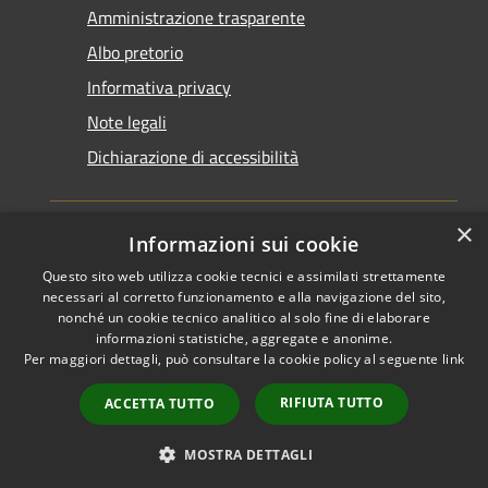
Amministrazione trasparente
Albo pretorio
Informativa privacy
Note legali
Dichiarazione di accessibilità
×
Informazioni sui cookie
Questo sito web utilizza cookie tecnici e assimilati strettamente
RSS
Copyright © 2026 • Comune di
necessari al corretto funzionamento e alla navigazione del sito,
Accessibilità
Santarcangelo di Romagna •
nonché un cookie tecnico analitico al solo fine di elaborare
informazioni statistiche, aggregate e anonime.
Privacy
Municipium
Powered by
•
Per maggiori dettagli, può consultare la cookie policy al seguente
link
Cookie
Accesso redazione
Mappa del sito
RIFIUTA TUTTO
ACCETTA TUTTO
FAQ
Piano di miglioramento
MOSTRA DETTAGLI