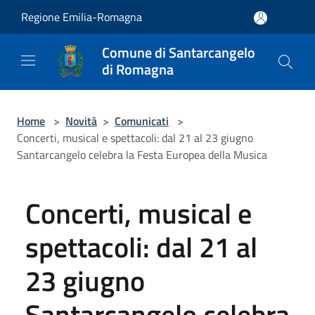
Salta al contenuto principale
Regione Emilia-Romagna
Comune di Santarcangelo
di Romagna
Home
>
Novità
>
Comunicati
>
Concerti, musical e spettacoli: dal 21 al 23 giugno
Santarcangelo celebra la Festa Europea della Musica
Concerti, musical e
spettacoli: dal 21 al
23 giugno
Santarcangelo celebra