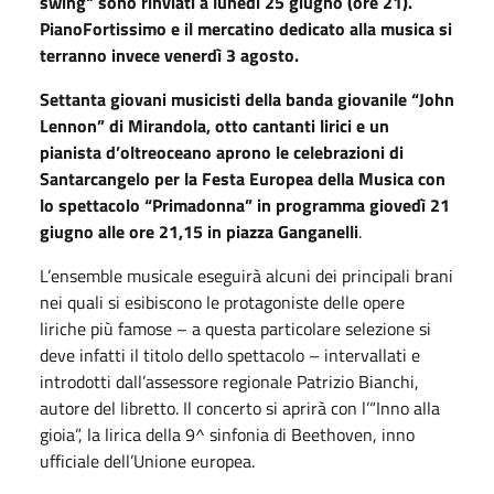
swing" sono rinviati a lunedì 25 giugno (ore 21).
PianoFortissimo e il mercatino dedicato alla musica si
terranno invece venerdì 3 agosto.
Settanta giovani musicisti della banda giovanile “John
Lennon” di Mirandola, otto cantanti lirici e un
pianista d’oltreoceano aprono le celebrazioni di
Santarcangelo per la Festa Europea della Musica con
lo spettacolo “Primadonna” in programma giovedì 21
giugno alle ore 21,15 in piazza Ganganelli
.
L’ensemble musicale eseguirà alcuni dei principali brani
nei quali si esibiscono le protagoniste delle opere
liriche più famose – a questa particolare selezione si
deve infatti il titolo dello spettacolo – intervallati e
introdotti dall’assessore regionale Patrizio Bianchi,
autore del libretto. Il concerto si aprirà con l’“Inno alla
gioia”, la lirica della 9^ sinfonia di Beethoven, inno
ufficiale dell’Unione europea.