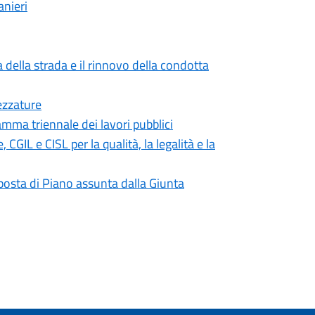
anieri
 della strada e il rinnovo della condotta
ezzature
mma triennale dei lavori pubblici
IL e CISL per la qualità, la legalità e la
roposta di Piano assunta dalla Giunta