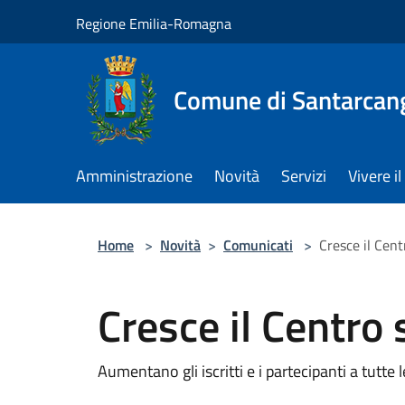
Salta al contenuto principale
Regione Emilia-Romagna
Comune di Santarcan
Amministrazione
Novità
Servizi
Vivere 
Home
>
Novità
>
Comunicati
>
Cresce il Cent
Cresce il Centro 
Aumentano gli iscritti e i partecipanti a tutte l