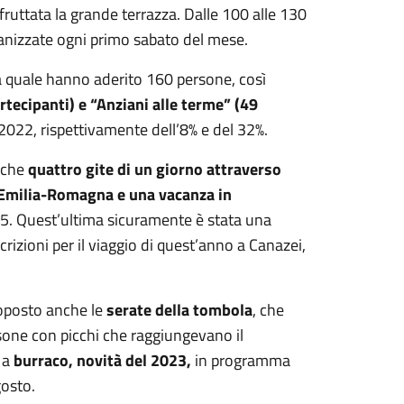
fruttata la grande terrazza. Dalle 100 alle 130
anizzate ogni primo sabato del mese.
la quale hanno aderito 160 persone, così
rtecipanti) e “Anziani alle terme” (49
2022, rispettivamente dell’8% e del 32%.
anche
quattro gite di un giorno attraverso
e Emilia-Romagna e una vacanza in
55. Quest’ultima sicuramente è stata una
rizioni per il viaggio di quest’anno a Canazei,
roposto anche le
serate della tombola
, che
one con picchi che raggiungevano il
 a
burraco, novità del 2023,
in programma
gosto.