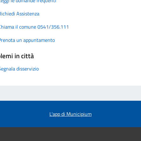
Leggi le domande frequenti
Richiedi Assistenza
Chiama il comune 0541/356.111
Prenota un appuntamento
lemi in città
Segnala disservizio
L'app di Municipium