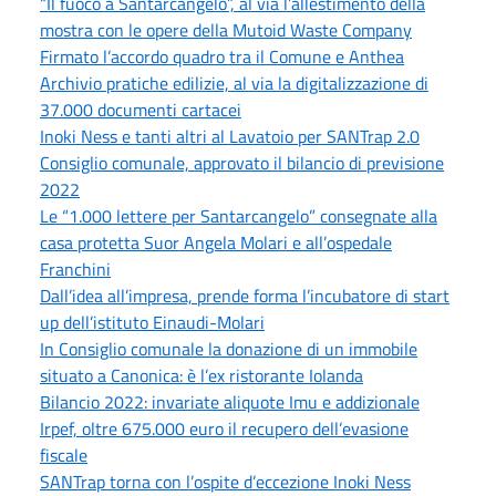
“Il fuoco a Santarcangelo”, al via l’allestimento della
mostra con le opere della Mutoid Waste Company
Firmato l’accordo quadro tra il Comune e Anthea
Archivio pratiche edilizie, al via la digitalizzazione di
37.000 documenti cartacei
Inoki Ness e tanti altri al Lavatoio per SANTrap 2.0
Consiglio comunale, approvato il bilancio di previsione
2022
Le “1.000 lettere per Santarcangelo” consegnate alla
casa protetta Suor Angela Molari e all’ospedale
Franchini
Dall’idea all’impresa, prende forma l’incubatore di start
up dell’istituto Einaudi-Molari
In Consiglio comunale la donazione di un immobile
situato a Canonica: è l’ex ristorante Iolanda
Bilancio 2022: invariate aliquote Imu e addizionale
Irpef, oltre 675.000 euro il recupero dell’evasione
fiscale
SANTrap torna con l’ospite d’eccezione Inoki Ness