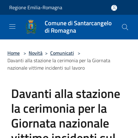
Salta al contenuto principale
Regione Emilia-Romagna
Comune di Santarcangelo
di Romagna
Home
>
Novità
>
Comunicati
>
Davanti alla stazione la cerimonia per la Giornata
nazionale vittime incidenti sul lavoro
Davanti alla stazione
la cerimonia per la
Giornata nazionale
vittime incidenti sul