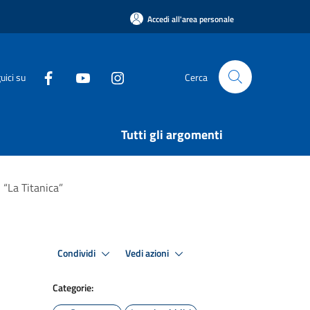
Accedi all'area personale
uici su
Cerca
Tutti gli argomenti
 “La Titanica”
Condividi
Vedi azioni
Categorie: