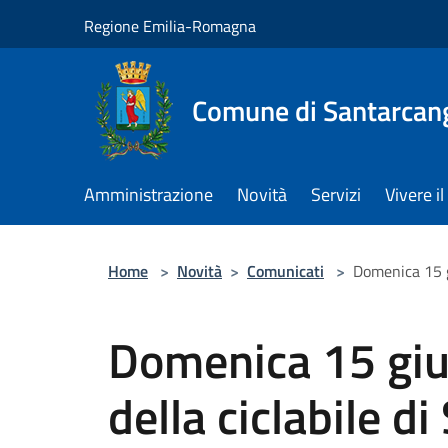
Salta al contenuto principale
Regione Emilia-Romagna
Comune di Santarcan
Amministrazione
Novità
Servizi
Vivere 
Home
>
Novità
>
Comunicati
>
Domenica 15 gi
Domenica 15 giu
della ciclabile d