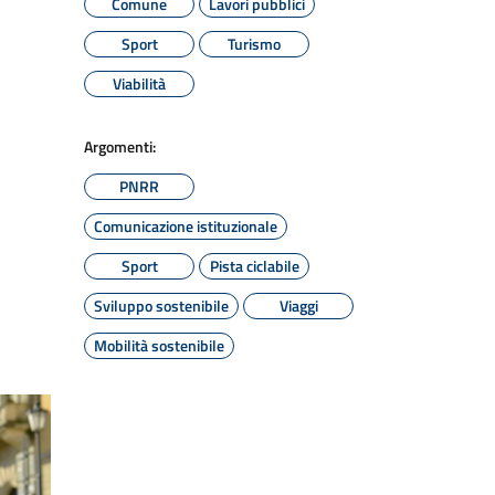
Comune
Lavori pubblici
Sport
Turismo
Viabilità
Argomenti:
PNRR
Comunicazione istituzionale
Sport
Pista ciclabile
Sviluppo sostenibile
Viaggi
Mobilità sostenibile