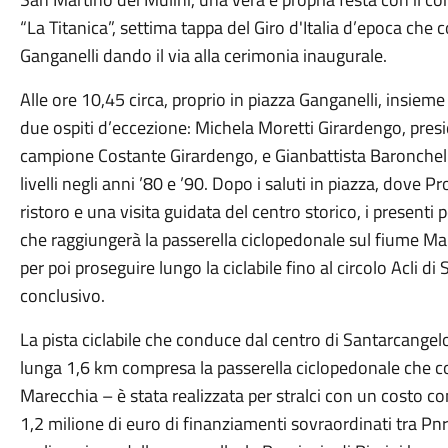
“La Titanica”, settima tappa del Giro d'Italia d’epoca che 
Ganganelli dando il via alla cerimonia inaugurale.
Alle ore 10,45 circa, proprio in piazza Ganganelli, insiem
due ospiti d’eccezione: Michela Moretti Girardengo, presid
campione Costante Girardengo, e Gianbattista Baronchelli
livelli negli anni ’80 e ’90. Dopo i saluti in piazza, dove Pr
ristoro e una visita guidata del centro storico, i presenti p
che raggiungerà la passerella ciclopedonale sul fiume Mare
per poi proseguire lungo la ciclabile fino al circolo Acli d
conclusivo.
La pista ciclabile che conduce dal centro di Santarcangel
lunga 1,6 km compresa la passerella ciclopedonale che co
Marecchia – è stata realizzata per stralci con un costo com
1,2 milione di euro di finanziamenti sovraordinati tra Pnrr 