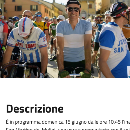
Descrizione
È in programma domenica 15 giugno dalle ore 10,45 l’ina
San Martino dei Mulini, una vera e propria festa con il co