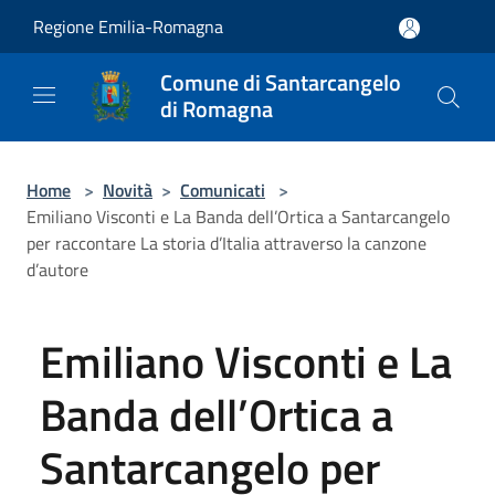
Salta al contenuto principale
Regione Emilia-Romagna
Comune di Santarcangelo
di Romagna
Home
>
Novità
>
Comunicati
>
Emiliano Visconti e La Banda dell’Ortica a Santarcangelo
per raccontare La storia d’Italia attraverso la canzone
d’autore
Emiliano Visconti e La
Banda dell’Ortica a
Santarcangelo per