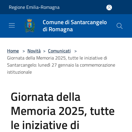
Salta al contenuto principale
Regione Emilia-Romagna
Comune di Santarcangelo
di Romagna
Home
>
Novità
>
Comunicati
>
Giornata della Memoria 2025, tutte le iniziative di
Santarcangelo: lunedì 27 gennaio la commemorazione
istituzionale
Giornata della
Memoria 2025, tutte
le iniziative di