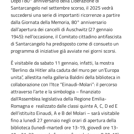
Dopo l’80° anniversario della Liberazione di
Santarcangelo nel settembre scorso, il 2025 vedrà
succedersi una serie di importanti ricorrenze a partire
dalla Giornata della Memoria, 80° anniversario
dall’apertura dei cancelli di Auschwitz (27 gennaio
1945): nell’occasione, il Comitato cittadino antifascista
di Santarcangelo ha predisposto come di consueto un
programma di iniziative già avviate nei giorni scorsi.
È visitabile da sabato 11 gennaio, infatti, la mostra
“Berlino: da Hitler alla caduta del muro per un’Europa
unita”, allestita nella galleria Baldini della biblioteca in
collaborazione con l’Itce “Einaudi-Molari”: il percorso
attraverso l’arte e la simbologia – finanziato
dall'Assemblea legislativa della Regione Emilia-
Romagna e realizzato dalle classi quinte A, C, D ed E
dell’istituito Einaudi, A e B del Molari – sarà visitabile
fino a lunedì 27 gennaio negli orari di apertura della
biblioteca (lunedì-martedì ore 13-19, giovedì ore 13-