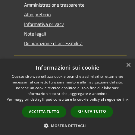
Amministrazione trasparente
Albo pretorio
Informativa privacy
Note legali
Dichiarazione di accessibilità
×
Informazioni sui cookie
Questo sito web utilizza cookie tecnici e assimilati strettamente
RSS
Copyright © 2026 • Comune di
necessari al corretto funzionamento e alla navigazione del sito,
Accessibilità
Santarcangelo di Romagna •
nonché un cookie tecnico analitico al solo fine di elaborare
informazioni statistiche, aggregate e anonime.
Privacy
Municipium
Powered by
•
Per maggiori dettagli, può consultare la cookie policy al seguente
link
Cookie
Accesso redazione
Mappa del sito
RIFIUTA TUTTO
ACCETTA TUTTO
FAQ
Piano di miglioramento
MOSTRA DETTAGLI