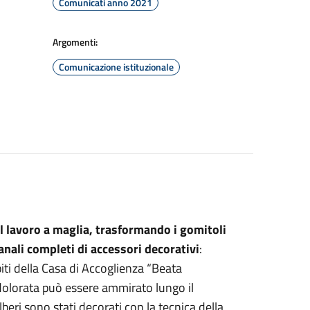
Comunicati anno 2021
Argomenti:
Comunicazione istituzionale
il lavoro a maglia, trasformando i gomitoli
anali completi di accessori decorativi
:
piti della Casa di Accoglienza “Beata
Addolorata può essere ammirato lungo il
lberi sono stati decorati con la tecnica della