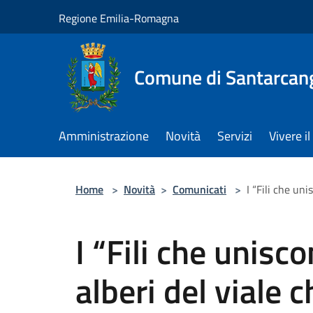
Salta al contenuto principale
Regione Emilia-Romagna
Comune di Santarcan
Amministrazione
Novità
Servizi
Vivere 
Home
>
Novità
>
Comunicati
>
I “Fili che uni
I “Fili che unisc
alberi del viale c