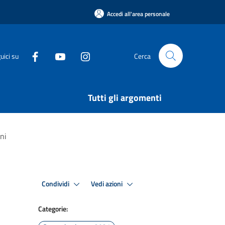
Accedi all'area personale
uici su
Cerca
Tutti gli argomenti
ini
Condividi
Vedi azioni
Categorie: