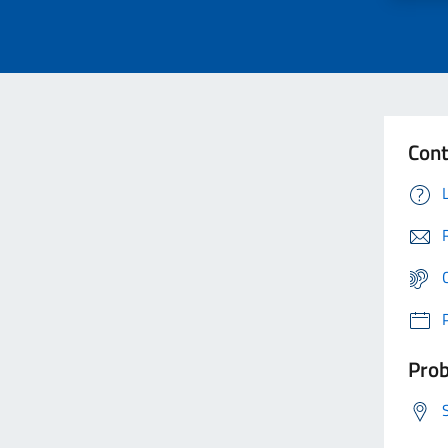
Cont
Prob