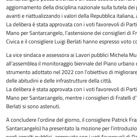
aggiornamento della disciplina nazionale sulla tutela de
avanti e riattualizzando i valori della Repubblica italiana, 
La delibera è stata approvata con i voti favorevoli di P
Mano per Santarcangelo, l’astensione dei consiglieri di Frat
Civica e il consigliere Luigi Berlati hanno espresso voto c
La vice sindaca e assessora ai Lavori pubblici Michela Mus
all’assemblea il monitoraggio biennale del Piano urbano d
strumento adottato nel 2022 con l’obiettivo di migliorar
delle abitudini e delle infrastrutture della città.
La delibera è stata approvata con i voti favorevoli di P
Mano per Santarcangelo, mentre i consiglieri di Fratelli d’It
Berlati si sono astenuti.
A concludere l’ordine del giorno, il consigliere Patrick
Santarcangelo) ha presentato la mozione per l’introduzione
negli appalti pubblici, approvata con i voti favorevoli d