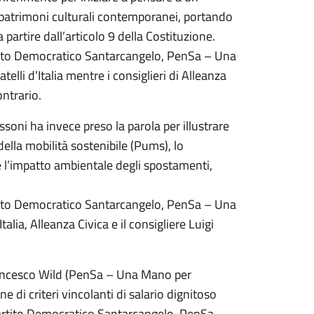
i patrimoni culturali contemporanei, portando
a partire dall’articolo 9 della Costituzione.
artito Democratico Santarcangelo, PenSa – Una
elli d’Italia mentre i consiglieri di Alleanza
ontrario.
soni ha invece preso la parola per illustrare
ella mobilità sostenibile (Pums), lo
e l’impatto ambientale degli spostamenti,
artito Democratico Santarcangelo, PenSa – Una
alia, Alleanza Civica e il consigliere Luigi
 Francesco Wild (PenSa – Una Mano per
 di criteri vincolanti di salario dignitoso
i Partito Democratico Santarcangelo, PenSa –