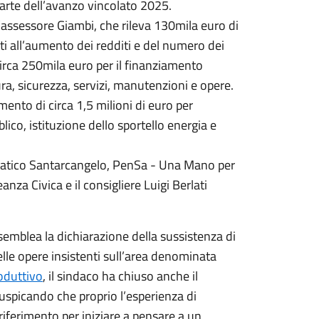
arte dell’avanzo vincolato 2025.
 l’assessore Giambi, che rileva 130mila euro di
ti all’aumento dei redditi e del numero dei
irca 250mila euro per il finanziamento
ura, sicurezza, servizi, manutenzioni e opere.
ento di circa 1,5 milioni di euro per
co, istituzione dello sportello energia e
ocratico Santarcangelo, PenSa - Una Mano per
eanza Civica e il consigliere Luigi Berlati
ssemblea la dichiarazione della sussistenza di
elle opere insistenti sull’area denominata
oduttivo
, il sindaco ha chiuso anche il
auspicando che proprio l’esperienza di
iferimento per iniziare a pensare a un