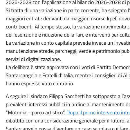
2026-2028 con l’applicazione al bilancio 2026-2028 di p
Si tratta di una variazione in parte corrente, ha spiegato
maggiori entrate derivanti da maggiori risorse Irpef, dovu
contribuenti. Al tempo stesso, la variazione movimenta c
dell’esenzione e riduzione della Tari, e interventi per cult
La variazione in conto capitale prevede invece un investim
manutenzione strade, parcheggi, verde e patrimonio pubbli
servizi di digitalizzazione.
La delibera è stata approvata con i voti di Partito Dem
Santarcangelo e Fratelli d’Italia, mentre i consiglieri di All
hanno espresso voto contrario.
A seguire il sindaco Filippo Sacchetti ha sottoposto all’a
prevalenti interessi pubblici in ordine al mantenimento d
“Mutonia – parco artistico”.
Dopo il primo intervento intr
dibattito con una considerazione generale per il futuro, 
Santarcangelo possa diventare un caso scuola a cui fare r