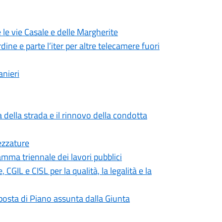
 le vie Casale e delle Margherite
dine e parte l’iter per altre telecamere fuori
anieri
 della strada e il rinnovo della condotta
ezzature
mma triennale dei lavori pubblici
IL e CISL per la qualità, la legalità e la
roposta di Piano assunta dalla Giunta