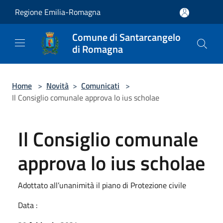
Salta al contenuto principale
Regione Emilia-Romagna
Comune di Santarcangelo
di Romagna
Home
>
Novità
>
Comunicati
>
Il Consiglio comunale approva lo ius scholae
Il Consiglio comunale
approva lo ius scholae
Adottato all’unanimità il piano di Protezione civile
Data :