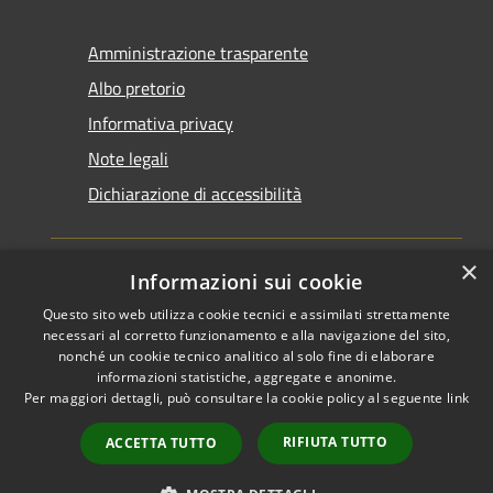
Amministrazione trasparente
Albo pretorio
Informativa privacy
Note legali
Dichiarazione di accessibilità
×
Informazioni sui cookie
Questo sito web utilizza cookie tecnici e assimilati strettamente
RSS
Copyright © 2026 • Comune di
necessari al corretto funzionamento e alla navigazione del sito,
Accessibilità
Santarcangelo di Romagna •
nonché un cookie tecnico analitico al solo fine di elaborare
informazioni statistiche, aggregate e anonime.
Privacy
Municipium
Powered by
•
Per maggiori dettagli, può consultare la cookie policy al seguente
link
Cookie
Accesso redazione
Mappa del sito
RIFIUTA TUTTO
ACCETTA TUTTO
FAQ
Piano di miglioramento