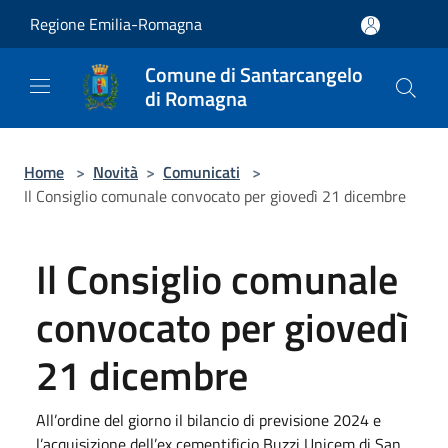
Salta al contenuto principale
Regione Emilia-Romagna
Comune di Santarcangelo
di Romagna
Home
>
Novità
>
Comunicati
>
Il Consiglio comunale convocato per giovedì 21 dicembre
Il Consiglio comunale
convocato per giovedì
21 dicembre
All’ordine del giorno il bilancio di previsione 2024 e
l’acquisizione dell’ex cementificio Buzzi Unicem di San