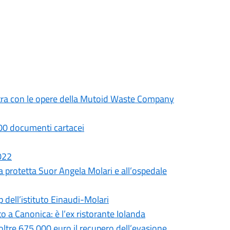
mostra con le opere della Mutoid Waste Company
.000 documenti cartacei
2022
a protetta Suor Angela Molari e all’ospedale
p dell’istituto Einaudi-Molari
 a Canonica: è l’ex ristorante Iolanda
 oltre 675.000 euro il recupero dell’evasione