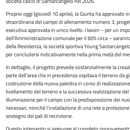
società calcio di Santarcangelo nel 2026.
Proprio oggi (giovedì 10 aprile), la Giunta ha approvato i
straordinaria del campo di allenamento numero 3, progett
esecutiva approvata in unico livello. I lavori – per un imp
dell’Amministrazione comunale per il 60% circa – saranno 
della Resistenza, la società sportiva Young Santarcangelo, 
per concludersi indicativamente nella prima metà del me
In dettaglio, il progetto prevede sostanzialmente la cre
parte dell’area che in precedenza ospitava il terreno da g
costruzione della nuova palestra in corso di realizzazione 
livellamento del terreno e la successiva realizzazione d
illuminazione per il campo con la predisposizione dei nuovi 
necessari, nonché l’installazione di una rete a protezione 
sostegno dei pali di recinzione.
Questo intervento si aggiunge al completo rinnovamento 