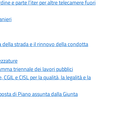
dine e parte l’iter per altre telecamere fuori
anieri
 della strada e il rinnovo della condotta
ezzature
mma triennale dei lavori pubblici
IL e CISL per la qualità, la legalità e la
roposta di Piano assunta dalla Giunta