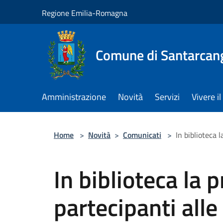
Salta al contenuto principale
Regione Emilia-Romagna
Comune di Santarcan
Amministrazione
Novità
Servizi
Vivere 
Home
>
Novità
>
Comunicati
>
In biblioteca 
In biblioteca la 
partecipanti alle