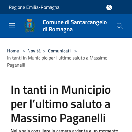
Salta al contenuto principale
Regione Emilia-Romagna
Comune di Santarcangelo
di Romagna
Home
>
Novità
>
Comunicati
>
In tanti in Municipio per l’ultimo saluto a Massimo
Paganelli
In tanti in Municipio
per l’ultimo saluto a
Massimo Paganelli
Nella sala consiliare la camera ardente e un momento