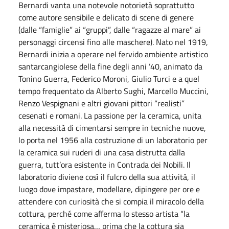
Bernardi vanta una notevole notorietà soprattutto
come autore sensibile e delicato di scene di genere
(dalle “famiglie” ai “gruppi”, dalle “ragazze al mare” ai
personaggi circensi fino alle maschere). Nato nel 1919,
Bernardi inizia a operare nel fervido ambiente artistico
santarcangiolese della fine degli anni ’40, animato da
Tonino Guerra, Federico Moroni, Giulio Turci e a quel
tempo frequentato da Alberto Sughi, Marcello Muccini,
Renzo Vespignani e altri giovani pittori “realisti”
cesenati e romani. La passione per la ceramica, unita
alla necessità di cimentarsi sempre in tecniche nuove,
lo porta nel 1956 alla costruzione di un laboratorio per
la ceramica sui ruderi di una casa distrutta dalla
guerra, tutt’ora esistente in Contrada dei Nobili. Il
laboratorio diviene così il fulcro della sua attività, il
luogo dove impastare, modellare, dipingere per ore e
attendere con curiosità che si compia il miracolo della
cottura, perché come afferma lo stesso artista “la
ceramica è misteriosa… prima che la cottura sia