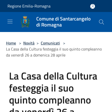
Salta al contenuto principale
Regione Emilia-Romagna
Comune di Santarcangelo
di Romagna
Home
>
Novità
>
Comunicati
>
La Casa della Cultura festeggia il suo quinto compleanno
da venerdì 26 a domenica 28 aprile
La Casa della Cultura
festeggia il suo
quinto compleanno
da venerdì 26 a