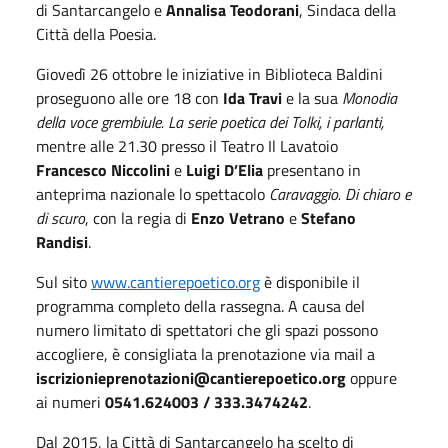
di Santarcangelo e
Annalisa Teodorani
, Sindaca della
Città della Poesia.
Giovedì 26 ottobre le iniziative in Biblioteca Baldini
proseguono alle ore 18 con
Ida Travi
e la sua
Monodia
della voce grembiule. La serie poetica dei Tolki, i parlanti,
mentre alle 21.30 presso il Teatro Il Lavatoio
Francesco
Niccolini
e
Luigi
D’Elia
presentano in
anteprima nazionale lo spettacolo
Caravaggio. Di chiaro e
di scuro
, con la regia di
Enzo Vetrano
e
Stefano
Randisi
.
Sul sito
www.cantierepoetico.org
è disponibile il
programma completo della rassegna. A causa del
numero limitato di spettatori che gli spazi possono
accogliere, è consigliata la prenotazione via mail a
iscrizionieprenotazioni@cantierepoetico.org
oppure
ai numeri
0541.624003 / 333.3474242
.
Dal 2015, la Città di Santarcangelo ha scelto di