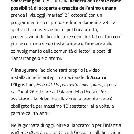
Santarcangelo
, dedicata alla
bellezza dell’errore come
possibilità di scoperta e crescita dell’animo umano
,
prende il via oggi (martedì 24 ottobre) con un
programma ricco di proposte fino a domenica 29 tra
spettacoli, conversazioni di pubblica utilità,
presentazioni di libri e letture sceniche, laboratori con i
più piccoli, una video installazione e l’immancabile
coinvolgimento della comunità di lettori e poeti di
Santarcangelo e dintorni.
A inaugurare l’edizione sarà proprio la video
installazione in anteprima nazionale di
Azzurra
D’Agostino,
Emerald. Un poemetto sullo sparire
, aperta
dal 24 al 26 ottobre al Palazzo della Poesia. Per
assistere alla video installazione la prenotazione è
obbligatoria per massimo 10 spettatori alla volta, a
partire dai 14 anni.
Nella giornata di oggi, oltre al laboratorio per l’infanzia
Errøͣ re errⱥͦ re
, a cura di Casa di Gesso in collaborazione