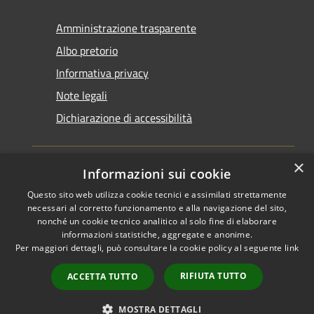
Amministrazione trasparente
Albo pretorio
Informativa privacy
Note legali
Dichiarazione di accessibilità
×
Informazioni sui cookie
Questo sito web utilizza cookie tecnici e assimilati strettamente
RSS
Copyright © 2026 • Comune di
necessari al corretto funzionamento e alla navigazione del sito,
Accessibilità
Santarcangelo di Romagna •
nonché un cookie tecnico analitico al solo fine di elaborare
informazioni statistiche, aggregate e anonime.
Privacy
Municipium
Powered by
•
Per maggiori dettagli, può consultare la cookie policy al seguente
link
Cookie
Accesso redazione
Mappa del sito
RIFIUTA TUTTO
ACCETTA TUTTO
FAQ
Piano di miglioramento
MOSTRA DETTAGLI