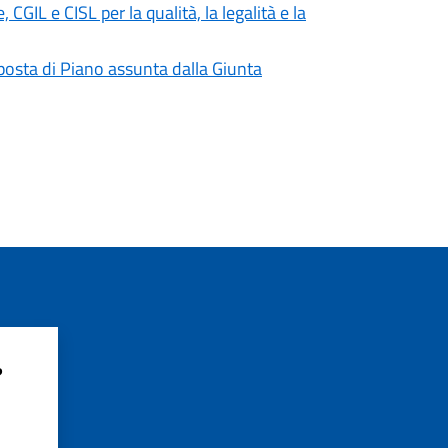
IL e CISL per la qualità, la legalità e la
roposta di Piano assunta dalla Giunta
?