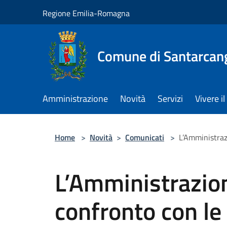
Salta al contenuto principale
Regione Emilia-Romagna
Comune di Santarcan
Amministrazione
Novità
Servizi
Vivere 
Home
>
Novità
>
Comunicati
>
L’Amministraz
L’Amministrazio
confronto con le