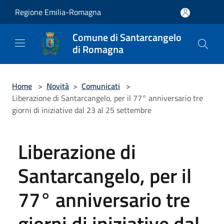
Salta al contenuto principale
Regione Emilia-Romagna
Comune di Santarcangelo
di Romagna
Home
>
Novità
>
Comunicati
>
Liberazione di Santarcangelo, per il 77° anniversario tre
giorni di iniziative dal 23 al 25 settembre
Liberazione di
Santarcangelo, per il
77° anniversario tre
giorni di iniziative dal