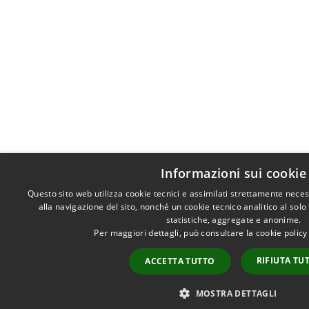
Informazioni sui cookie
Questo sito web utilizza cookie tecnici e assimilati strettamente nece
alla navigazione del sito, nonché un cookie tecnico analitico al solo
statistiche, aggregate e anonime.
Per maggiori dettagli, può consultare la cookie polic
RIFIUTA TU
ACCETTA TUTTO
MOSTRA DETTAGLI