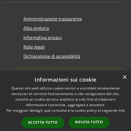
Amministrazione trasparente
Albo pretorio
Informativa privacy
Note legali
Dichiarazione di accessibilità
×
Informazioni sui cookie
Questo sito web utilizza cookie tecnici e assimilati strettamente
RSS
Copyright © 2026 • Comune di
necessari al corretto funzionamento e alla navigazione del sito,
Accessibilità
Santarcangelo di Romagna •
nonché un cookie tecnico analitico al solo fine di elaborare
informazioni statistiche, aggregate e anonime.
Privacy
Municipium
Powered by
•
Per maggiori dettagli, può consultare la cookie policy al seguente
link
Cookie
Accesso redazione
Mappa del sito
RIFIUTA TUTTO
ACCETTA TUTTO
FAQ