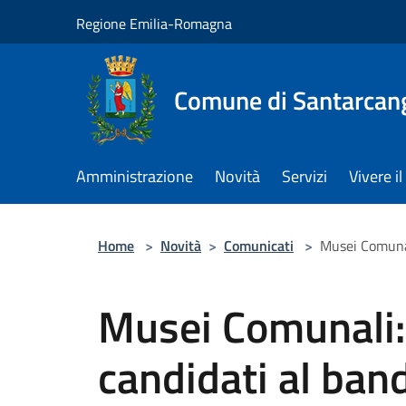
Salta al contenuto principale
Regione Emilia-Romagna
Comune di Santarcan
Amministrazione
Novità
Servizi
Vivere 
Home
>
Novità
>
Comunicati
>
Musei Comunali
Musei Comunali: 
candidati al band