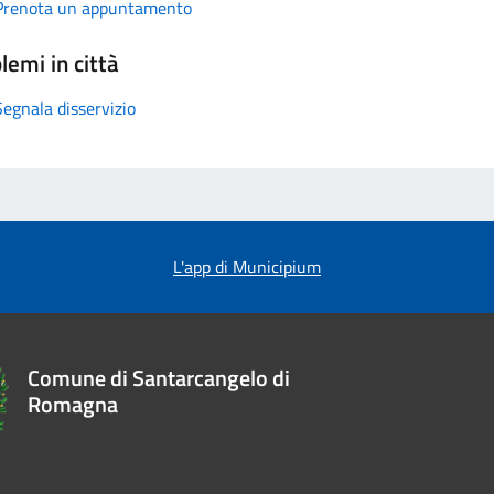
Prenota un appuntamento
lemi in città
Segnala disservizio
L'app di Municipium
Comune di Santarcangelo di
Romagna