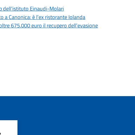
p dell’istituto Einaudi-Molari
 a Canonica: è l’ex ristorante Iolanda
 oltre 675.000 euro il recupero dell’evasione
?