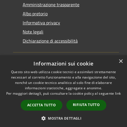
Amministrazione trasparente
Albo pretorio
Informativa privacy
Note legali
Dichiarazione di accessibilità
×
Informazioni sui cookie
Questo sito web utilizza cookie tecnici e assimilati strettamente
RSS
Copyright © 2026 • Comune di
necessari al corretto funzionamento e alla navigazione del sito,
Accessibilità
Santarcangelo di Romagna •
nonché un cookie tecnico analitico al solo fine di elaborare
informazioni statistiche, aggregate e anonime.
Privacy
Municipium
Powered by
•
Per maggiori dettagli, può consultare la cookie policy al seguente
link
Cookie
Accesso redazione
Mappa del sito
RIFIUTA TUTTO
ACCETTA TUTTO
FAQ
Piano di miglioramento
MOSTRA DETTAGLI