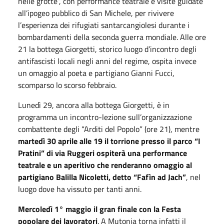
nelle grotte”, con performance teatrale e visite guidate
all’ipogeo pubblico di San Michele, per rivivere
l’esperienza dei rifugiati santarcangiolesi durante i
bombardamenti della seconda guerra mondiale. Alle ore
21 la bottega Giorgetti, storico luogo d’incontro degli
antifascisti locali negli anni del regime, ospita invece
un omaggio al poeta e partigiano Gianni Fucci,
scomparso lo scorso febbraio.
Lunedì 29, ancora alla bottega Giorgetti, è in
programma un incontro-lezione sull’organizzazione
combattente degli “Arditi del Popolo” (ore 21), mentre
martedì 30 aprile alle 19 il torrione presso il parco “I
Pratini” di via Ruggeri ospiterà una performance
teatrale e un aperitivo che renderanno omaggio al
partigiano Balilla Nicoletti, detto “Fafìn ad Jach”
, nel
luogo dove ha vissuto per tanti anni.
Mercoledì 1° maggio il gran finale con la Festa
popolare dei lavoratori
. A Mutonia torna infatti il