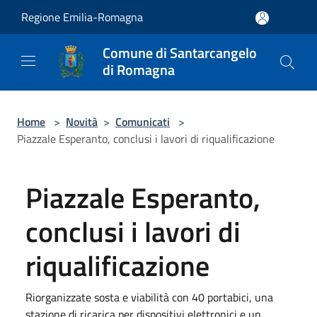
Salta al contenuto principale
Regione Emilia-Romagna
Comune di Santarcangelo
di Romagna
Home
>
Novità
>
Comunicati
>
Piazzale Esperanto, conclusi i lavori di riqualificazione
Piazzale Esperanto,
conclusi i lavori di
riqualificazione
Riorganizzate sosta e viabilità con 40 portabici, una
stazione di ricarica per dispositivi elettronici e un