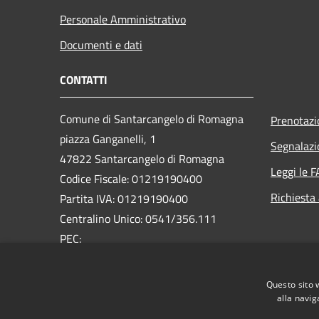
Personale Amministrativo
Documenti e dati
CONTATTI
Comune di Santarcangelo di Romagna
Prenotaz
piazza Ganganelli, 1
Segnalazi
47822 Santarcangelo di Romagna
Leggi le 
Codice Fiscale: 01219190400
Richiesta
Partita IVA: 01219190400
Centralino Unico: 0541/356.111
PEC:
pec@pec.comune.santarcangelo.rn.it
Questo sito 
alla navig