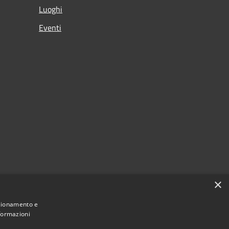
Luoghi
Eventi
×
nzionamento e
nformazioni