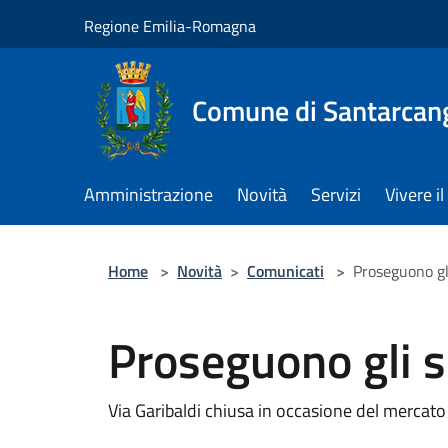
Salta al contenuto principale
Regione Emilia-Romagna
Comune di Santarcan
Amministrazione
Novità
Servizi
Vivere 
Home
>
Novità
>
Comunicati
>
Proseguono gli
Proseguono gli sc
Via Garibaldi chiusa in occasione del mercato