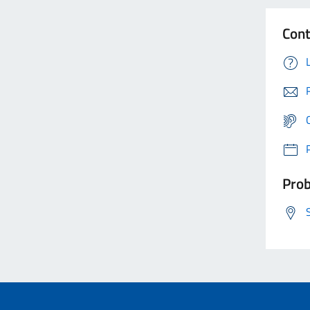
Cont
Prob