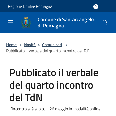
Salta al contenuto principale
Regione Emilia-Romagna
Comune di Santarcangelo
di Romagna
Home
>
Novità
>
Comunicati
>
Pubblicato il verbale del quarto incontro del TdN
Pubblicato il verbale
del quarto incontro
del TdN
L'incontro si è svolto il 26 maggio in modalità online