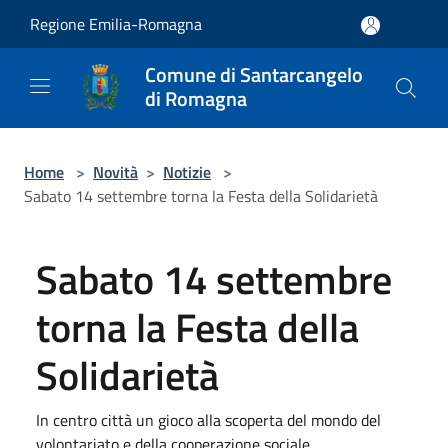
Salta al contenuto principale
Regione Emilia-Romagna
Comune di Santarcangelo
di Romagna
Home
>
Novità
>
Notizie
>
Sabato 14 settembre torna la Festa della Solidarietà
Sabato 14 settembre
torna la Festa della
Solidarietà
In centro città un gioco alla scoperta del mondo del
volontariato e della cooperazione sociale