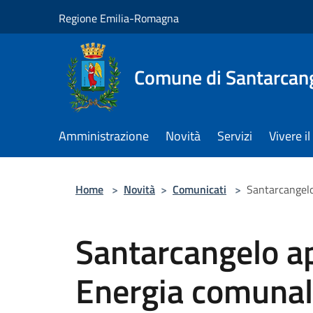
Salta al contenuto principale
Regione Emilia-Romagna
Comune di Santarcan
Amministrazione
Novità
Servizi
Vivere 
Home
>
Novità
>
Comunicati
>
Santarcangelo
Santarcangelo ap
Energia comuna