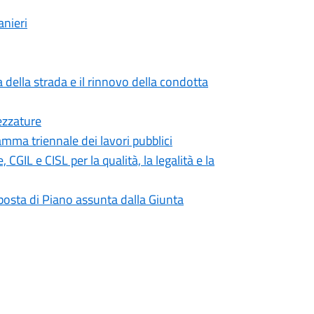
anieri
 della strada e il rinnovo della condotta
ezzature
mma triennale dei lavori pubblici
IL e CISL per la qualità, la legalità e la
roposta di Piano assunta dalla Giunta