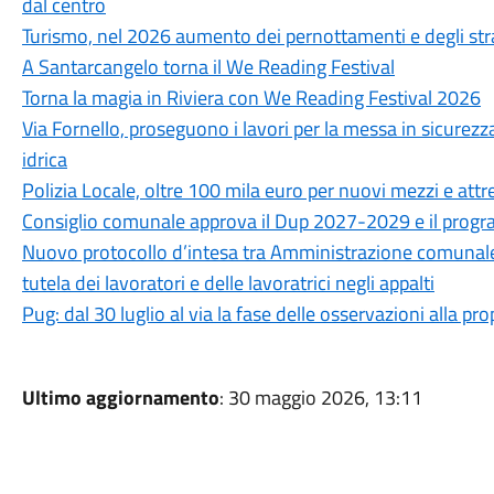
dal centro
Turismo, nel 2026 aumento dei pernottamenti e degli str
A Santarcangelo torna il We Reading Festival
Torna la magia in Riviera con We Reading Festival 2026
Via Fornello, proseguono i lavori per la messa in sicurezza
idrica
Polizia Locale, oltre 100 mila euro per nuovi mezzi e attr
Consiglio comunale approva il Dup 2027-2029 e il progra
Nuovo protocollo d’intesa tra Amministrazione comunale, CG
tutela dei lavoratori e delle lavoratrici negli appalti
Pug: dal 30 luglio al via la fase delle osservazioni alla p
Ultimo aggiornamento
: 30 maggio 2026, 13:11