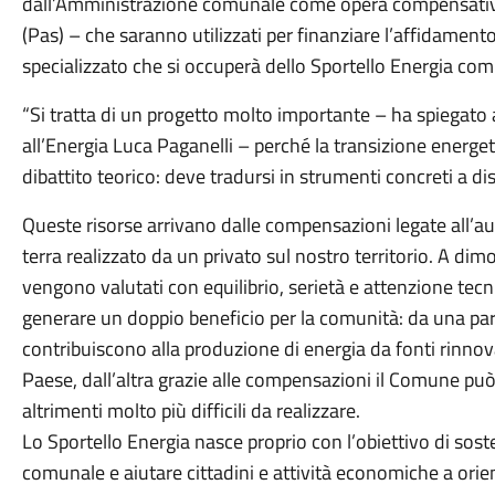
dall’Amministrazione comunale come opera compensativa 
(Pas) – che saranno utilizzati per finanziare l’affidament
specializzato che si occuperà dello Sportello Energia co
“Si tratta di un progetto molto importante – ha spiegato 
all’Energia Luca Paganelli – perché la transizione energ
dibattito teorico: deve tradursi in strumenti concreti a dis
Queste risorse arrivano dalle compensazioni legate all’au
terra realizzato da un privato sul nostro territorio. A dim
vengono valutati con equilibrio, serietà e attenzione te
generare un doppio beneficio per la comunità: da una parte
contribuiscono alla produzione di energia da fonti rinnova
Paese, dall’altra grazie alle compensazioni il Comune può fi
altrimenti molto più difficili da realizzare.
Lo Sportello Energia nasce proprio con l’obiettivo di sost
comunale e aiutare cittadini e attività economiche a orien