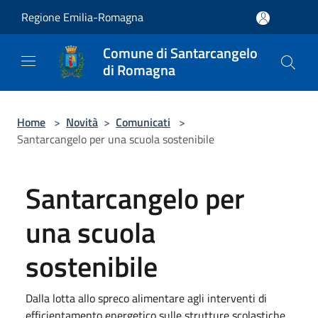
Salta al contenuto principale
Regione Emilia-Romagna
Comune di Santarcangelo
di Romagna
Home
>
Novità
>
Comunicati
>
Santarcangelo per una scuola sostenibile
Santarcangelo per
una scuola
sostenibile
Dalla lotta allo spreco alimentare agli interventi di
efficientamento energetico sulle strutture scolastiche