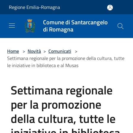
Salta al contenuto principale
Regione Emilia-Romagna
Comune di Santarcangelo
di Romagna
Home
>
Novità
>
Comunicati
>
Settimana regionale per la promozione della cultura, tutte
le iniziative in biblioteca e al Musas
Settimana regionale
per la promozione
della cultura, tutte le
iniziative in biblioteca