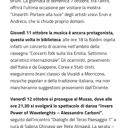
Bruni. La giornata di domenica 7 ottobre, tra l’altro,
offrirà l’ultima occasione per visitare la mostra
“Unearth. Portare alla luce” degli artisti visivi Eron e
Andreco, che si chiude proprio domani.
Giovedì 11 ottobre la musica è ancora protagonista,
questa volta in biblioteca
: alle ore 18 la Baldini ospita
infatti un concerto di ocarine nell’ambito della
rassegna “Concerti folk sulla Via Emilia. Settimino
ocaristico internazionale”. Gli ocarinisti, provenienti
dall’Italia e da Giappone, Corea e Stati Uniti,
eseguiranno brani classici da Vivaldi a Morricone,
musiche popolari e della tradizione italiana, ma non
mancheranno suggestioni provenienti dall’Oriente.
Venerdì 12 ottobre si prosegue al Musas, dove alle
ore 21,30 si svolgerà lo spettacolo di danza “Invers
Power of Wavelenghts – Alessandro Carboni”
,
seguito dall’incontro “Dialoghi del Terzo Paesaggio 1” a
cura di Sabina Ghinassi per Rete Almagià. La serata –