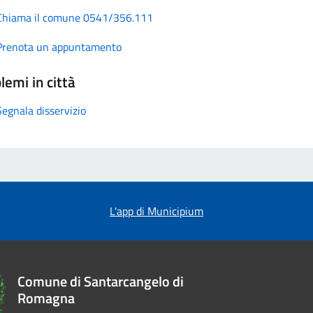
Chiama il comune 0541/356.111
Prenota un appuntamento
lemi in città
Segnala disservizio
L'app di Municipium
Comune di Santarcangelo di
Romagna