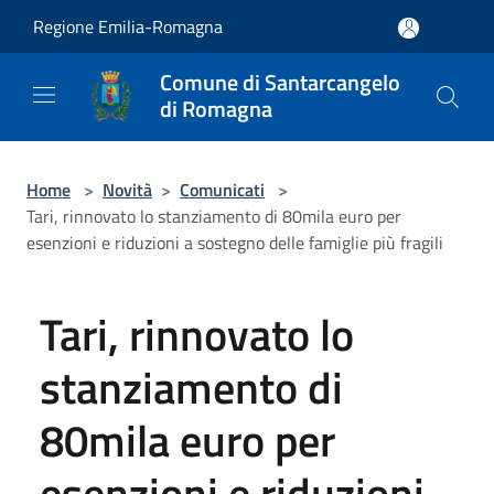
Salta al contenuto principale
Regione Emilia-Romagna
Comune di Santarcangelo
di Romagna
Home
>
Novità
>
Comunicati
>
Tari, rinnovato lo stanziamento di 80mila euro per
esenzioni e riduzioni a sostegno delle famiglie più fragili
Tari, rinnovato lo
stanziamento di
80mila euro per
esenzioni e riduzioni