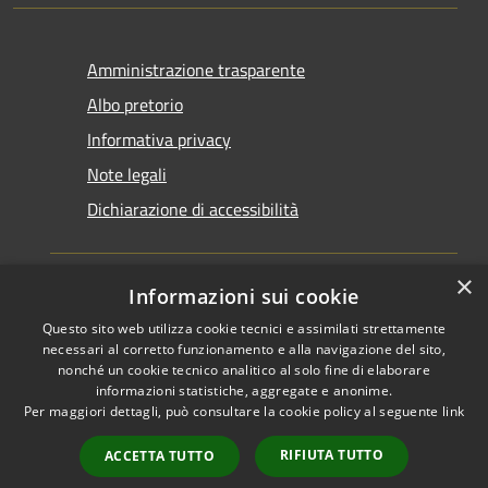
Amministrazione trasparente
Albo pretorio
Informativa privacy
Note legali
Dichiarazione di accessibilità
×
Informazioni sui cookie
Questo sito web utilizza cookie tecnici e assimilati strettamente
RSS
Copyright © 2026 • Comune di
necessari al corretto funzionamento e alla navigazione del sito,
Accessibilità
Santarcangelo di Romagna •
nonché un cookie tecnico analitico al solo fine di elaborare
informazioni statistiche, aggregate e anonime.
Privacy
Municipium
Powered by
•
Per maggiori dettagli, può consultare la cookie policy al seguente
link
Cookie
Accesso redazione
Mappa del sito
RIFIUTA TUTTO
ACCETTA TUTTO
FAQ