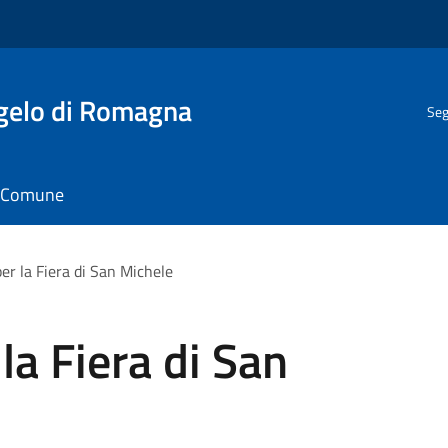
gelo di Romagna
Seg
il Comune
er la Fiera di San Michele
la Fiera di San