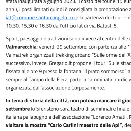
stata inaugurata a giugno 2023. Il costo del tour è 15 eur
anni), i posti limitati quindi è consigliata la prenotazio
iat@comune.santarcangelo.rn.it
: la partenza dei tour – d
10,30, 15,30 e 16,30 dall’ufficio Iat di via Battisti 5.
Sport, paesaggio e tradizioni sono invece al centro delle
Valmarecchia
: venerdì 29 settembre, con partenza alle 1
Valmatrek organizza il trekking urbano “Sulle orme dell’A
successivo, invece, Gregario.it propone il tour “Sulle stra
fissata alle ore 9 presso la fontana “Il prato sommerso” a
sempre al Campo della Fiera, parte la camminata nordic 
organizzata dall’associazione Corposamente.
In tema di storia della città, non poteva mancare il gio
settembre
lo Sferisterio sarà teatro di semifinali e final
italiana pallapugno e dell’associazione “Lorenzo Amati”.
visitare la mostra “Carlo Carlini maestro delle Api”
, de