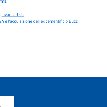
arma
iovani artisti
24 e l’acquisizione dell’ex cementificio Buzzi